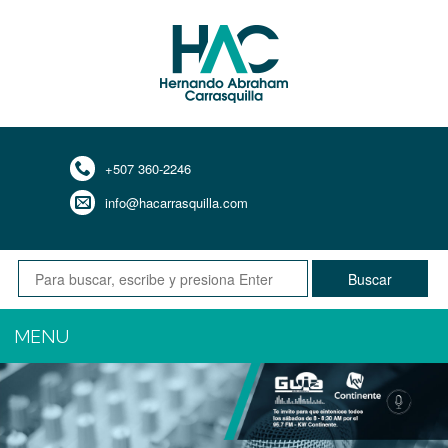
+507 360-2246
info@hacarrasquilla.com
Buscar