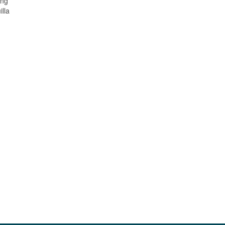
ang
lla