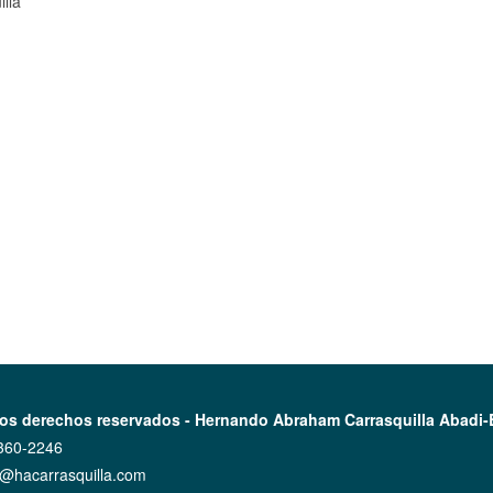
lla
os derechos reservados - Hernando Abraham Carrasquilla Abadi-
360-2246
o@hacarrasquilla.com