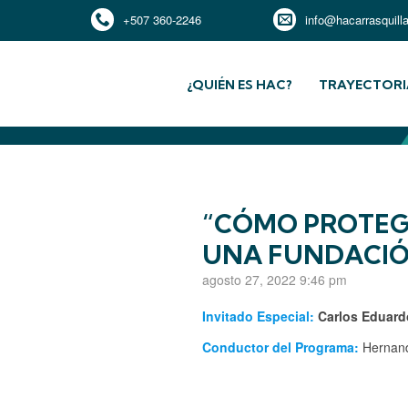
+507 360-2246
info@hacarrasquill
¿QUIÉN ES HAC?
TRAYECTORI
“CÓMO PROTEGE
UNA FUNDACIÓN
agosto 27, 2022 9:46 pm
I
nvitado Especial
:
Carlos Eduard
Conductor del Programa:
Hernand