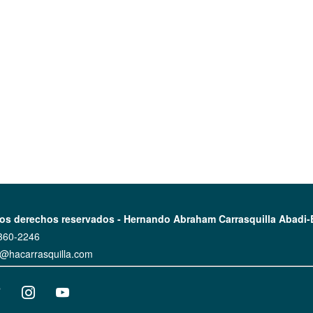
os derechos reservados - Hernando Abraham Carrasquilla Abadi-
360-2246
o@hacarrasquilla.com